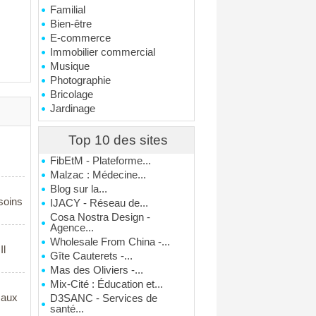
Familial
Bien-être
E-commerce
Immobilier commercial
Musique
Photographie
Bricolage
Jardinage
Top 10 des sites
FibEtM - Plateforme...
Malzac : Médecine...
Blog sur la...
soins
IJACY - Réseau de...
Cosa Nostra Design -
Agence...
Wholesale From China -...
Il
Gîte Cauterets -...
Mas des Oliviers -...
Mix-Cité : Éducation et...
t aux
D3SANC - Services de
santé...