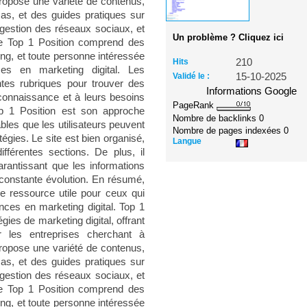
e propose une variété de contenus,
as, et des guides pratiques sur
 gestion des réseaux sociaux, et
Un problème ? Cliquez ici
de Top 1 Position comprend des
ng, et toute personne intéressée
Hits
210
s en marketing digital. Les
Validé le :
15-10-2025
entes rubriques pour trouver des
Informations Google
connaissance et à leurs besoins
PageRank
op 1 Position est son approche
Nombre de backlinks
0
bles que les utilisateurs peuvent
Nombre de pages indexées
0
égies. Le site est bien organisé,
Langue
différentes sections. De plus, il
arantissant que les informations
constante évolution. En résumé,
 ressource utile pour ceux qui
nces en marketing digital. Top 1
gies de marketing digital, offrant
 les entreprises cherchant à
e propose une variété de contenus,
as, et des guides pratiques sur
 gestion des réseaux sociaux, et
de Top 1 Position comprend des
ng, et toute personne intéressée