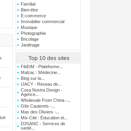
Familial
Bien-être
E-commerce
Immobilier commercial
Musique
Photographie
Bricolage
Jardinage
Top 10 des sites
s
FibEtM - Plateforme...
Malzac : Médecine...
s
Blog sur la...
IJACY - Réseau de...
Cosa Nostra Design -
Agence...
Wholesale From China -...
Gîte Cauterets -...
Mas des Oliviers -...
tué
Mix-Cité : Éducation et...
D3SANC - Services de
santé...