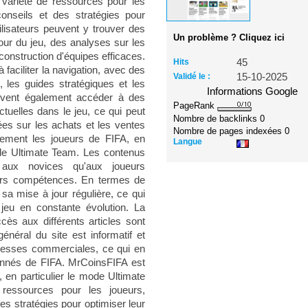
variété de ressources pour les
onseils et des stratégies pour
ilisateurs peuvent y trouver des
Un problème ? Cliquez ici
jour du jeu, des analyses sur les
construction d'équipes efficaces.
Hits
45
faciliter la navigation, avec des
Validé le :
15-10-2025
, les guides stratégiques et les
Informations Google
uvent également accéder à des
PageRank
ctuelles dans le jeu, ce qui peut
Nombre de backlinks
0
ées sur les achats et les ventes
Nombre de pages indexées
0
lement les joueurs de FIFA, en
Langue
ode Ultimate Team. Les contenus
 aux novices qu'aux joueurs
eurs compétences. En termes de
r sa mise à jour régulière, ce qui
jeu en constante évolution. La
ccès aux différents articles sont
néral du site est informatif et
omesses commerciales, ce qui en
ionnés de FIFA. MrCoinsFIFA est
, en particulier le mode Ultimate
ressources pour les joueurs,
s stratégies pour optimiser leur