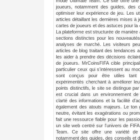
mode Ultimate Team. Ce site offre une 
joueurs, notamment des guides, des c
optimiser leur expérience de jeu. Les ut
articles détaillant les dernières mises à 
cartes de joueurs et des astuces pour la 
La plateforme est structurée de manière à 
sections distinctes pour les nouveautés
analyses de marché. Les visiteurs pe
articles de blog traitant des tendances a
les aider à prendre des décisions éclair
de joueurs. MrCoinsFIFA cible principa
particulier ceux qui s'intéressent au m
sont conçus pour être utiles tant
expérimentés cherchant à améliorer l
points distinctifs, le site se distingue pa
est crucial dans un environnement de 
clarté des informations et la facilité d'a
également des atouts majeurs. Le ton gé
neutre, évitant les exagérations ou pr
fait une ressource fiable pour les pass
un site web centré sur l'univers de FIFA
Team. Ce site offre une variété de 
notamment des guides, des conseils et de