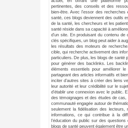
actuel, en offrant une plateforme p
pertinentes, des conseils et des resso
bien-être. Avec l'essor des recherches e
santé, ces blogs deviennent des outils e
de la santé, les chercheurs et les patients
santé réside dans sa capacité à améliore
d'un site. En produisant du contenu de 
clés spécifiques, un blog peut aider à augm
les résultats des moteurs de recherche.
cible, qui recherche activement des info
particuliers. De plus, les blogs de santé 
pour générer des backlinks. Les backlin
éléments essentiels pour améliorer l
partageant des articles informatifs et b
inciter d'autres sites à créer des liens v
leur autorité et leur crédibilité sur le su
d'établir une connexion avec le public. E
des témoignages et des études de cas, 
communauté engagée autour de thématiqu
seulement la fidélisation des lecteurs
informations, ce qui contribue à la di
l'éducation du public sur des questions 
blogs de santé peuvent également être u