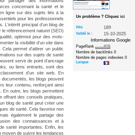
our partager des informations
urces concernant la santé et le
n ligne sur des sujets liés à la
Un problème ? Cliquez ici
ssentiels pour les professionnels
. L'intérêt principal d'un blog de
Hits
189
r le référencement naturel (SEO)
Validé le :
15-10-2025
qualité, optimisé pour des mots-
Informations Google
enter la visibilité d'un site dans
PageRank
 Cela permet d'attirer un public
Nombre de backlinks
0
rmations sur des sujets de santé
Nombre de pages indexées
0
peuvent servir de point d'ancrage
Langue
ks, ou liens entrants, sont des
e classement d'un site web. En
ien documentés, les blogs peuvent
ers leur contenu, renforçant ainsi
jet. En outre, les blogs permettent
n offrant des conseils pratiques,
un blog de santé peut créer une
es de santé. Cela favorise non
, mais également le partage des
ffusion des connaissances et à
de santé importantes. Enfin, les
n moyen de suivre les tendances